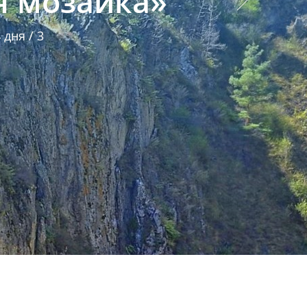
я мозаика»
дня / 3