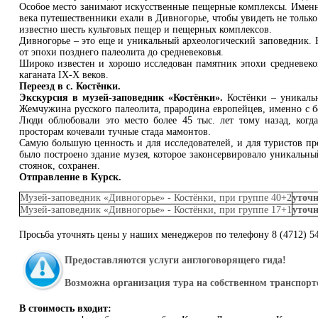
Особое место занимают искусственные пещерные комплексы. Именн
века путешественники ехали в Дивногорье, чтобы увидеть не тольк
известно шесть культовых пещер и пещерных комплексов.
Дивногорье – это еще и уникальный археологический заповедник. 
от эпохи позднего палеолита до средневековья.
Широко известен и хорошо исследован памятник эпохи средневеко
каганата IX-X веков.
Переезд в с. Костёнки.
Экскурсия в музей-заповедник «Костёнки».
Костёнки – уникальн
Жемчужина русского палеолита, прародина европейцев, именно с бе
Люди облюбовали это место более 45 тыс. лет тому назад, ког
просторам кочевали тучные стада мамонтов.
Самую большую ценность и для исследователей, и для туристов пре
было построено здание музея, которое законсервировало уникальный
стоянок, сохранен.
Отправление в Курск.
Музей-заповедник «Дивногорье» - Костёнки, при группе 40+2
уточн
Музей-заповедник «Дивногорье» - Костёнки, при группе 17+1
уточн
Просьба уточнять цены у наших менеджеров по телефону 8 (4712) 5
Предоставляются услуги англоговорящего гида!
Возможна организация тура на собственном транспорт
В стоимость входит: