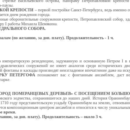
 стрелке Васильевского острова, панораму Петропавловкой крепости
о-паузы.
СКОЙ КРЕПОСТИ
– первой постройке Санкт-Петербурга, ведь именно от
тается днем рождения города.
инные оборонительные сооружения крепости, Петропавловский собор, з
тру I работы Михаила Шемякина.
ДРАЛЬНОГО СОБОРА.
алам (по желанию, за доп. плату). Продолжительность - 1 ч.
 императорскую резиденцию, задуманную и основанную Петром I в на
дравлических сооружений не имеет аналогов среди исторических дв
й фонтаны и каскады производят неизгладимое впечатление даже на иск
РКУ ПЕТЕРГОФА
познакомит вас с фонтанным ансамблем, даст во
парке.
ГОРОД ПОМЕРАНЦЕВЫХ ДЕРЕВЬЕВ» С ПОСЕЩЕНИЕМ БОЛЬШ
вского зодчества, сохранившегося до наших дней. История Ораниенба
 1710 году представительскую усадьбу Ораниенбаум на землях, отвоева
ется композиционным центром ансамбля и относится к числу уникальных
е время.
анию, за доп. плату). Продолжительность – около 3 ч.