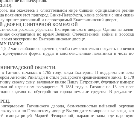
правление на экскурсию.
СЕЛО).
ороге, вы окажетесь в блистательном мире бывшей официальной резид
гда появился этот пригород Санкт-Петербурга, какие события с ним связ
Селу принес роскошный и неповторимый Екатерининский дворец.
Й ДВОРЕЦ С ЯНТАРНОЙ КОМНАТОЙ
астическая роскошь убранства Екатерининского дворца. Одним из залов
енная оккупантами во время Великой Отечественной войны и воссозда
о время экскурсии по Екатерининскому дворцу.
МУ ПАРКУ
т 1,5-2 часа свободного времени, чтобы самостоятельно погулять по вел
 причудливой формы пруды и многочисленные памятники в честь поб
 ЛЕНИНГРАДСКОЙ ОБЛАСТИ.
 в Гатчине началась в 1765 году, когда Екатерина II подарила эти зе
ором Антонио Ринальди в стиле рыцарского средневекового замка. В 1783 
атчину своему сыну, великому князю Павлу Петровичу, будущему императ
ями об идеальном государстве. В 1881 году в Гатчине на 13 лет посе
одно выделял на обустройство города немалые средства. В результат
РЕЦ.
 интерьерами Гатчинского дворца, безмятежностью пейзажей окружаю
е экскурсии по Гатчинскому дворцу Вы увидите мемориальные вещи, к
ей императрицей Марией Федоровной, парадные залы, где царствую