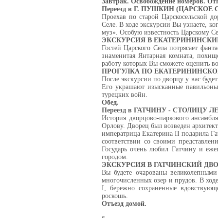
Завтрак. Освобождение номеров. От
Переезд в Г. ПУШКИН (ЦАРСКОЕ 
Проехав по старой Царскосельской д
Селе. В ходе экскурсии Вы узнаете, ко
муз». Особую известность Царскому 
ЭКСКУРСИЯ В ЕКАТЕРИНИНСКИ
Гостей Царского Села потрясает фант
знаменитая Янтарная комната, похищ
работу которых Вы сможете оценить в
ПРОГУЛКА ПО ЕКАТЕРИНИНСКО
После экскурсии по дворцу у вас буде
Его украшают изысканные павильоны,
турецких войн.
Обед.
Переезд в ГАТЧИНУ - СТОЛИЦУ
История дворцово-паркового ансамбля
Орлову. Дворец был возведен архитект
императрица Екатерина II подарила Г
соответствии со своими представлени
Государь очень любил Гатчину и ежег
городом.
ЭКСКУРСИЯ В ГАТЧИНСКИЙ ДВО
Вы будете очарованы великолепными
многочисленных озер и прудов. В ход
I, бережно сохраненные вдовствующ
роскошь.
Отъезд домой.