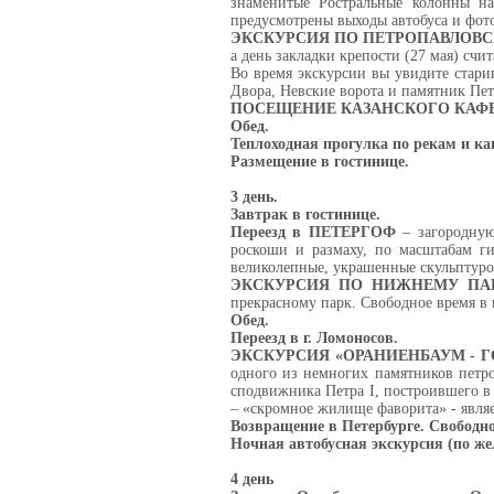
знаменитые Ростральные колонны на
предусмотрены выходы автобуса и фот
ЭКСКУРСИЯ ПО ПЕТРОПАВЛОВ
а день закладки крепости (27 мая) счи
Во время экскурсии вы увидите стар
Двора, Невские ворота и памятник Пе
ПОСЕЩЕНИЕ КАЗАНСКОГО КАФЕ
Обед.
Теплоходная прогулка по рекам и кан
Размещение в гостинице.
3 день.
Завтрак в гостинице.
Переезд в ПЕТЕРГОФ
– загородную
роскоши и размаху, по масштабам ги
великолепные, украшенные скульптуро
ЭКСКУРСИЯ ПО НИЖНЕМУ ПА
прекрасному парк. Свободное время в 
Обед.
Переезд в г. Ломоносов.
ЭКСКУРСИЯ «ОРАНИЕНБАУМ - 
одного из немногих памятников петро
сподвижника Петра I, построившего в
– «скромное жилище фаворита» - явля
Возвращение в Петербурге. Свободно
Ночная автобусная экскурсия (по жел
4 день