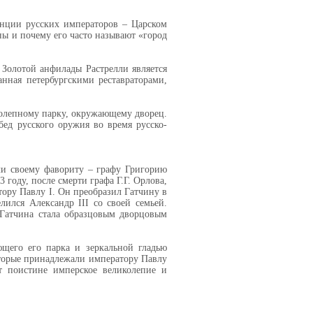
енции русских императоров – Царском
аны и почему его часто называют «город
 Золотой анфилады Растрелли является
нная петербургскими реставраторами,
иколепному парку, окружающему дворец.
ед русского оружия во время русско-
мли своему фавориту – графу Григорию
году, после смерти графа Г.Г. Орлова,
ору Павлу I. Он преобразил Гатчину в
лился Александр III со своей семьей.
е Гатчина стала образцовым дворцовым
щего его парка и зеркальной гладью
оторые принадлежали императору Павлу
т поистине имперское великолепие и