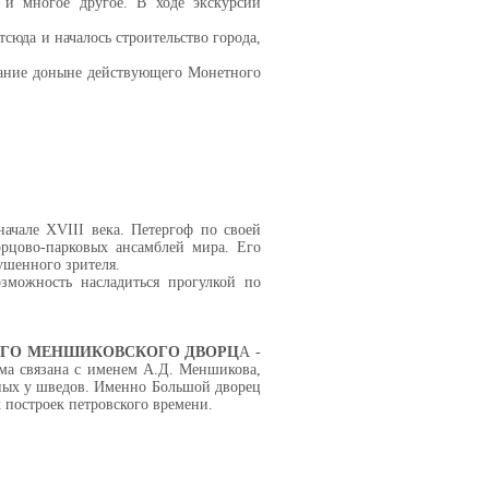
 и многое другое. В ходе экскурсии
сюда и началось строительство города,
дание доныне действующего Монетного
чале XVIII века. Петергоф по своей
орцово-парковых ансамблей мира. Его
ушенного зрителя.
зможность насладиться прогулкой по
ОГО МЕНШИКОВСКОГО ДВОРЦ
А -
ума связана с именем А.Д. Меншикова,
нных у шведов. Именно Большой дворец
 построек петровского времени.